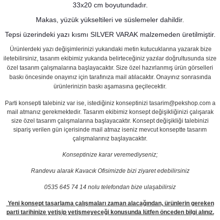
33x20 cm boyutundadır.
Makas, yüzük yükseltileri ve süslemeler dahildir.
Tepsi üzerindeki yazı kısmı SILVER VARAK malzemeden üretilmiştir.
Ürünlerdeki yazı değişimlerinizi yukarıdaki metin kutucuklarına yazarak bize
iletebilirsiniz, tasarım ekibimiz yukarıda belirteceğiniz yazılar doğrultusunda size
özel tasarım çalışmalarına başlayacaktır. Size özel hazırlanmış ürün görselleri
baskı öncesinde onayınız için tarafınıza mail atılacaktır. Onayınız sonrasında
ürünlerinizin baskı aşamasına geçilecektir.
Parti konsepti talebiniz var ise, istediğiniz konseptinizi tasarim@pekshop.com a
mail atmanız gerekmektedir. Tasarım ekibimiz konsept değişikliğinizi çalışarak
size özel tasarım çalışmalarına başlayacaktır. Konsept değişikliği talebinizi
sipariş verilen gün içerisinde mail atmaz iseniz mevcut konseptte tasarım
çalışmalarınız başlayacaktır.
Konseptinize karar veremediyseniz;
Randevu alarak Kavacık Ofisimizde bizi ziyaret edebilirsiniz
0535 645 74 14 nolu telefondan bize ulaşabilirsiz
Yeni konsept tasarlama çalışmaları zaman alacağından, ürünlerin gereken
parti tarihinize yetişip yetişmeyeceği konusunda lütfen önceden bilgi alınız.