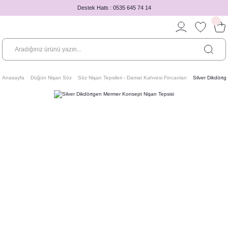
Destek Hattı : 0535 645 74 14
Anasayfa
Düğün Nişan Söz
Söz Nişan Tepsileri - Damat Kahvesi Fincanları
Silver Dikdört