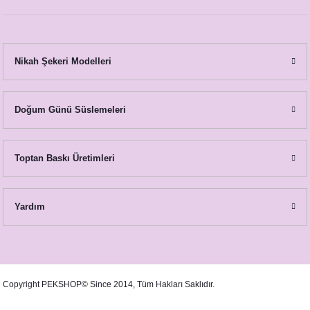
14,00 TL
Nikah Şekeri Modelleri
Doğum Günü Süslemeleri
Toptan Baskı Üretimleri
Yardım
Safari Konsept 1 Yaş Hediyesi Resim Baskılı Doğal Taş Magnet
Copyright PEKSHOP© Since 2014, Tüm Hakları Saklıdır.
27,00 TL