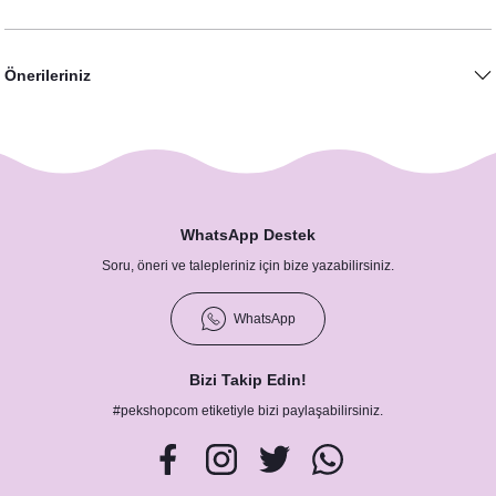
Önerileriniz
Safari Konsept Doğum Günü Hediyesi Bardak Mum
48,00 TL
WhatsApp Destek
Soru, öneri ve talepleriniz için bize yazabilirsiniz.
WhatsApp
Bizi Takip Edin!
#pekshopcom etiketiyle bizi paylaşabilirsiniz.
Safari Konsept Künye Magnet Hediyelik