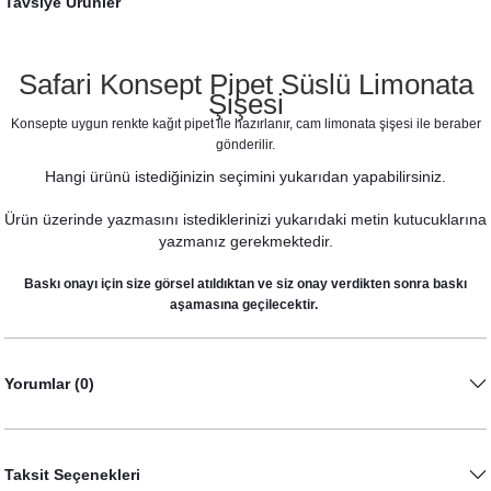
Tavsiye Ürünler
Safari Konsept Pipet Süslü Limonata
Şişesi
Konsepte uygun renkte kağıt pipet ile hazırlanır, cam limonata şişesi ile beraber
gönderilir.
Hangi ürünü istediğinizin seçimini yukarıdan yapabilirsiniz.
Ürün üzerinde yazmasını istediklerinizi yukarıdaki metin kutucuklarına
yazmanız gerekmektedir.
Safari Konsept Kavanoz Hediyelik
Baskı onayı için size görsel atıldıktan ve siz onay verdikten sonra baskı
40,00 TL
aşamasına geçilecektir.
Yorumlar (0)
Taksit Seçenekleri