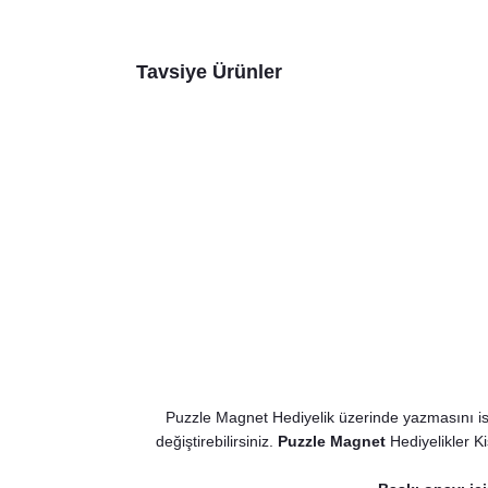
Tavsiye Ürünler
Safari Konsept Kavanoz Hediyelik
Puzzle Magnet Hediyelik üzerinde yazmasını is
40,00 TL
değiştirebilirsiniz.
Puzzle Magnet
Hediyelikler Ki