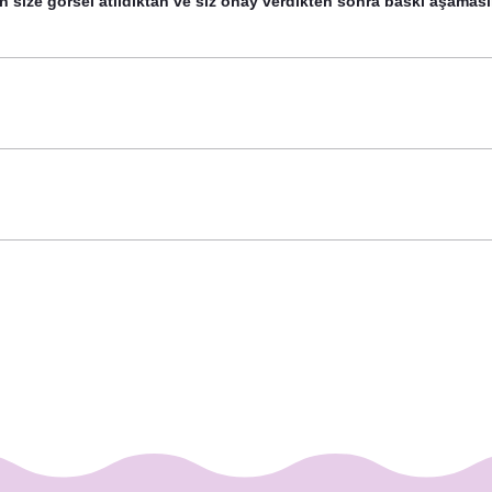
n size görsel atıldıktan ve siz onay verdikten sonra baskı aşaması
t Doğum Günü Hediyesi Bardak Mum
48,00 TL