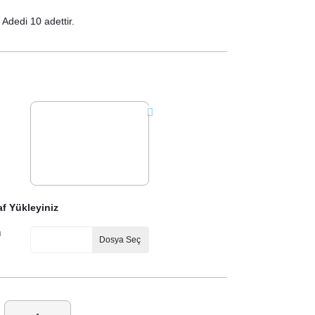
Adedi 10 adettir.
f Yükleyiniz
ı
Dosya Seç