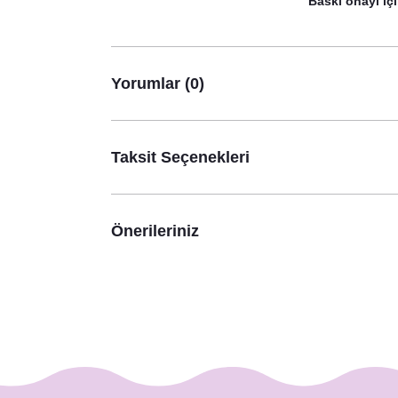
Baskı onayı içi
Safari Konsep
Yorumlar (0)
Taksit Seçenekleri
Önerileriniz
Safari Konsept Künye Magnet Hediyelik
14,00 TL