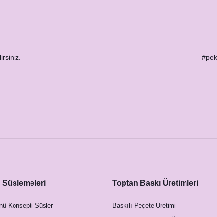
irsiniz.
#peks
Safari Konsept Hediyelik Kitap Ayracı
12,00 TL
l Taş Magnet
Süslemeleri
Toptan Baskı Üretimleri
nü Konsepti Süsler
Baskılı Peçete Üretimi