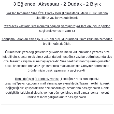
3 Eğlenceli Aksesuar - 2 Dudak - 2 Bıyık
Yazılar Tamamen Size Özel Olarak Değiştirilmektedir. Metin Kutucuklarına
istediğiniz yazıları yazabilirsiniz.
(Yazılacak yazıların sırası önemli değildir, verdiğiniz yazılara en uygun şablon
seçilerek yerleşim yapılır.)
Konuşma Balonları Yaklaşık 30-35 cm büyüklüğündedir. 2mm kalın malzemeden
üretilir-kağıt değildir.
Ürünlerdeki yazı değişimlerinizi yukarıdaki metin kutucuklarına yazarak bize
iletebilirsiniz, tasarım ekibimiz yukarıda belirteceğiniz yazılar doğrultusunda size
özel tasarım çalışmalarına başlayacaktır. Size özel hazırlanmış ürün görselleri
baskı öncesinde onayınız için tarafınıza mail atılacaktır. Onayınız sonrasında
ürünlerinizin baskı aşamasına geçilecektir.
Renk değişikliği talebiniz var ise,
istediğiniz renk konseptinizi
tasarim@pekshop.com a mail atmanız gerekmektedir. Tasarım ekibimiz renk
değişikliğinizi çalışarak size özel tasarım çalışmalarına başlayacaktır. Renk
değişikliği talebinizi sipariş verilen gün içerisinde mail atmaz iseniz mevcut
renkte tasarım çalışmalarınız başlayacaktır.