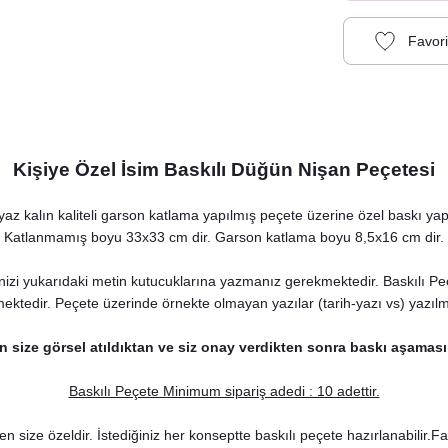
Kişiye Özel İsim Baskılı Düğün Nişan Peçetesi
az kalın kaliteli garson katlama yapılmış peçete üzerine özel baskı yapı
Katlanmamış boyu 33x33 cm dir. Garson katlama boyu 8,5x16 cm dir.
nizi yukarıdaki metin kutucuklarına yazmanız gerekmektedir. Baskılı Peçet
mektedir. Peçete üzerinde örnekte olmayan yazılar (tarih-yazı vs) yazılması
n size görsel atıldıktan ve siz onay verdikten sonra baskı aşaması
Baskılı Peçete Minimum sipariş adedi : 10 adettir.
er Konsept Karşılama Panosu
ize özeldir. İstediğiniz her konseptte baskılı peçete hazırlanabilir.Fark
890,00 TL