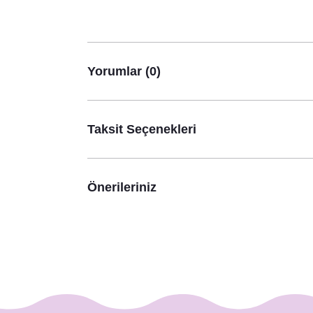
Yorumlar (0)
Taksit Seçenekleri
Önerileriniz
Rustik Winter Konsept Kampanyalı Paket
1.190,00 TL