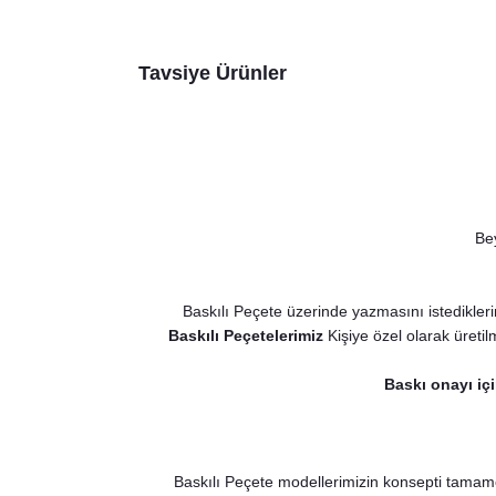
Tavsiye Ürünler
Bey
Baskılı Peçete üzerinde yazmasını istedikleri
Baskılı Peçetelerimiz
Kişiye özel olarak üretil
Baskı onayı içi
Rustik Winter Konsept Balonları Seti
530,00 TL
Rustik Wint
Baskılı Peçete modellerimizin konsepti tamamen s