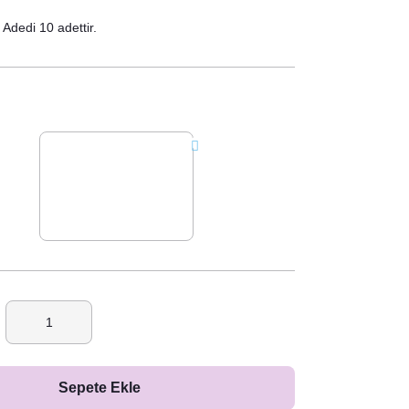
Adedi 10 adettir.
Sepete Ekle