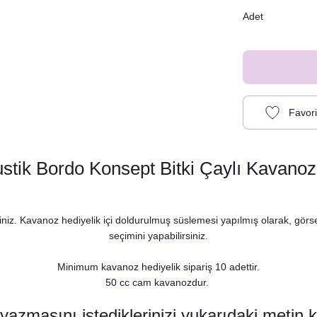
Adet
stik Bordo Konsept Bitki Çaylı Kavanoz
iniz. Kavanoz hediyelik içi doldurulmuş süslemesi yapılmış olarak, görsel
seçimini yapabilirsiniz.
Minimum kavanoz hediyelik sipariş 10 adettir.
50 cc cam kavanozdur.
o Rustik Konsept Düğün Nişan Peçetesi
azmasını istediklerinizi yukarıdaki metin 