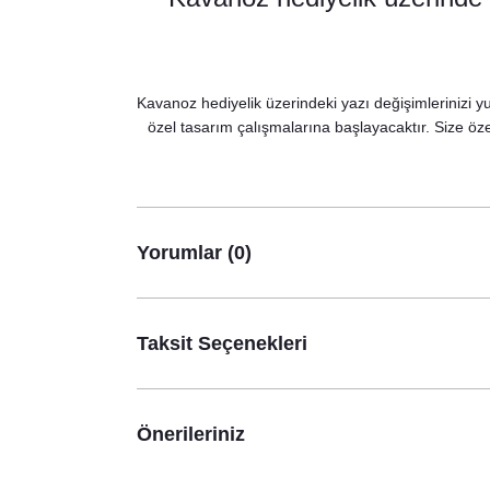
8,75 TL
Kavanoz hediyelik üzerindeki yazı değişimlerinizi yu
özel tasarım çalışmalarına başlayacaktır. Size özel
Yorumlar (0)
Taksit Seçenekleri
Önerileriniz
Rustik Bordo Çiçek Konsept Mum Hediyelik Nikah 
65,00 TL