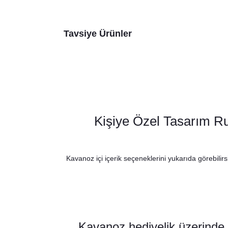
Tavsiye Ürünler
Kişiye Özel Tasarım Ru
Kavanoz içi içerik seçeneklerini yukarıda görebilirs
Rustik Bordo Çiçek Konseptli Baskılı Peçete
Bord
Kavanoz hediyelik üzerinde y