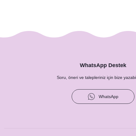
WhatsApp Destek
Soru, öneri ve talepleriniz için bize yazabil
WhatsApp
Rustik Bordo Çiçekler Konsept Baskılı Taş Magnet
27,00 TL