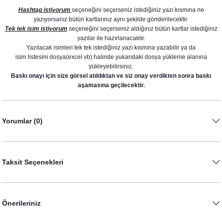
Hashtag istiyorum
seçeneğini seçerseniz istediğiniz yazı kısmına ne
yazıyorsanız bütün kartlarınız aynı şekilde gönderilecektir.
Tek tek isim istiyorum
seçeneğini seçerseniz aldığınız bütün kartlar istediğiniz
yazılar ile hazırlanacaktır.
Yazılacak isimleri tek tek istediğiniz yazı kısmına yazabilir ya da
Rose Gold Yapraklı Konsept Karşılama Panosu
isim listesini dosya(excel vb) halinde yukarıdaki dosya yükleme alanına
yükleyebilirsiniz.
890,00 TL
Baskı onayı için size görsel atıldıktan ve siz onay verdikten sonra baskı
aşamasına geçilecektir.
Yorumlar (0)
Taksit Seçenekleri
Rose Gold Yapraklı Konsept Peçete
Önerileriniz
8,75 TL