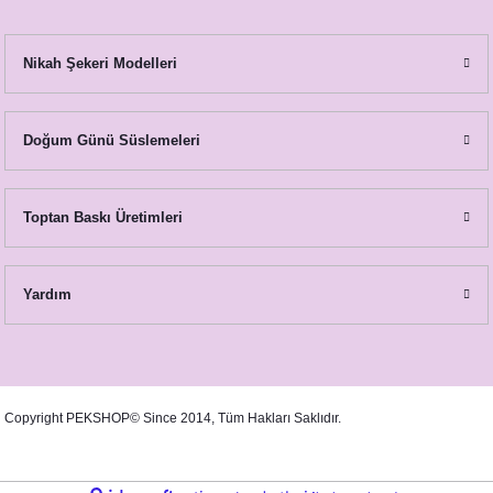
Kurumuş Portakal Çam Konsept Karşılama Panosu
Nikah Şekeri Modelleri
890,00 TL
Doğum Günü Süslemeleri
Toptan Baskı Üretimleri
Yardım
Çam Portakal Konsept İsimli Baskılı Kese
28,00 TL
Copyright PEKSHOP© Since 2014, Tüm Hakları Saklıdır.