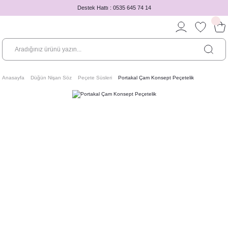
Destek Hattı : 0535 645 74 14
Anasayfa
Düğün Nişan Söz
Peçete Süsleri
Portakal Çam Konsept Peçetelik