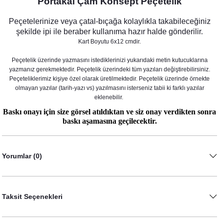
Portakal Çam Konsept Peçetelik
Peçetelerinize veya çatal-bıçağa kolaylıkla takabileceğiniz
şekilde ipi ile beraber kullanıma hazır halde gönderilir.
Kart Boyutu 6x12 cmdir.
Peçetelik üzerinde yazmasını istediklerinizi yukarıdaki metin kutucuklarına
yazmanız gerekmektedir. Peçetelik üzerindeki tüm yazıları değiştirebilirsiniz.
Peçeteliklerimiz kişiye özel olarak üretilmektedir. Peçetelik üzerinde örnekte
olmayan yazılar (tarih-yazı vs) yazılmasını isterseniz tabii ki farklı yazılar
eklenebilir.
Baskı onayı için size görsel atıldıktan ve siz onay verdikten sonra
Portakal Çam Konsept Konuşma Balonları Seti
baskı aşamasına geçilecektir.
530,00 TL
Yorumlar (0)
Taksit Seçenekleri