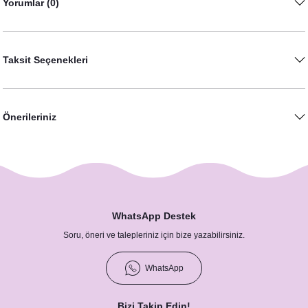
Yorumlar (0)
Taksit Seçenekleri
Pembe Çiçekler Gold Konsept Fotoğraf Çerçevesi
1.600,00 TL
Önerileriniz
WhatsApp Destek
Soru, öneri ve talepleriniz için bize yazabilirsiniz.
Pembe Gold Konsept Peçete
WhatsApp
8,75 TL
Bizi Takip Edin!