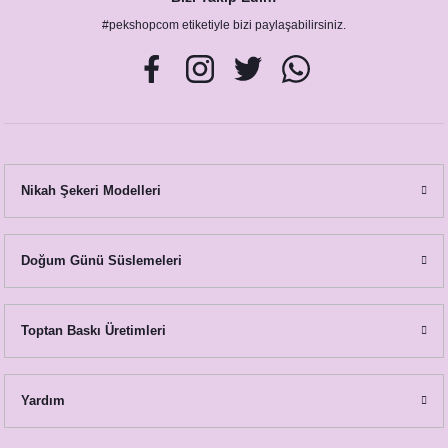
Pembe Çiçekler-Gold Konsept Karşılama Panosu
#pekshopcom etiketiyle bizi paylaşabilirsiniz.
890,00 TL
Nikah Şekeri Modelleri
Doğum Günü Süslemeleri
Pembe Gold Konsept Baskılı Taş Magnet
Toptan Baskı Üretimleri
27,00 TL
Yardım