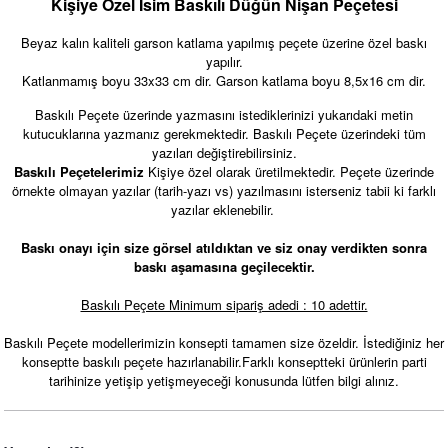
Kişiye Özel İsim Baskılı Düğün Nişan Peçetesi
Beyaz kalın kaliteli garson katlama yapılmış peçete üzerine özel baskı
yapılır.
Katlanmamış boyu 33x33 cm dir. Garson katlama boyu 8,5x16 cm dir.
Baskılı Peçete üzerinde yazmasını istediklerinizi yukarıdaki metin
kutucuklarına yazmanız gerekmektedir. Baskılı Peçete üzerindeki tüm
yazıları değiştirebilirsiniz.
Baskılı Peçetelerimiz
Kişiye özel olarak üretilmektedir. Peçete üzerinde
örnekte olmayan yazılar (tarih-yazı vs) yazılmasını isterseniz tabii ki farklı
yazılar eklenebilir.
Pembe Gold Konsept Konuşma Balonları Seti
Baskı onayı için size görsel atıldıktan ve siz onay verdikten sonra
baskı aşamasına geçilecektir.
530,00 TL
Baskılı Peçete Minimum sipariş adedi : 10 adettir.
Baskılı Peçete modellerimizin konsepti tamamen size özeldir. İstediğiniz her
konseptte baskılı peçete hazırlanabilir.Farklı konseptteki ürünlerin parti
tarihinize yetişip yetişmeyeceği konusunda lütfen bilgi alınız.