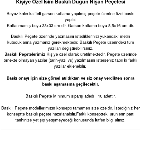
Kişiye Özel İsim Baskılı Düğün Nişan Peçetesi
Beyaz kalın kaliteli garson katlama yapılmış peçete üzerine özel baskı
yapılır.
Katlanmamış boyu 33x33 cm dir. Garson katlama boyu 8,5x16 cm dir.
Baskılı Peçete üzerinde yazmasını istediklerinizi yukarıdaki metin
kutucuklarına yazmanız gerekmektedir. Baskılı Peçete üzerindeki tüm
yazıları değiştirebilirsiniz.
Baskılı Peçetelerimiz
Kişiye özel olarak üretilmektedir. Peçete üzerinde
örnekte olmayan yazılar (tarih-yazı vs) yazılmasını isterseniz tabii ki farklı
yazılar eklenebilir.
Baskı onayı için size görsel atıldıktan ve siz onay verdikten sonra
baskı aşamasına geçilecektir.
Pembe Çiçekler - Sukulent Konsept Karşılama Panosu
Baskılı Peçete Minimum sipariş adedi : 10 adettir.
890,00 TL
Baskılı Peçete modellerimizin konsepti tamamen size özeldir. İstediğiniz her
konseptte baskılı peçete hazırlanabilir.Farklı konseptteki ürünlerin parti
tarihinize yetişip yetişmeyeceği konusunda lütfen bilgi alınız.