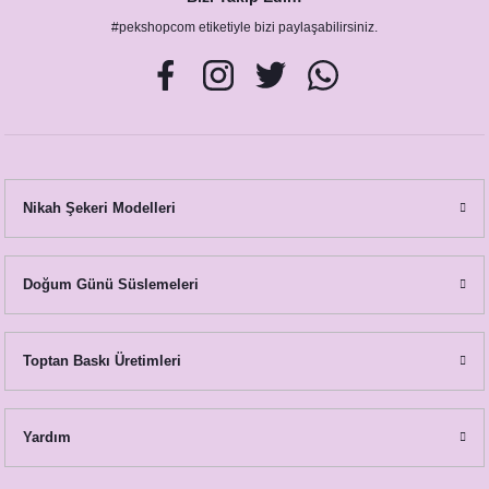
#pekshopcom etiketiyle bizi paylaşabilirsiniz.
Pembe Çiçekler Sukulent Konsept Lavanta Kesesi
49,00 TL
Nikah Şekeri Modelleri
Doğum Günü Süslemeleri
Toptan Baskı Üretimleri
Yardım