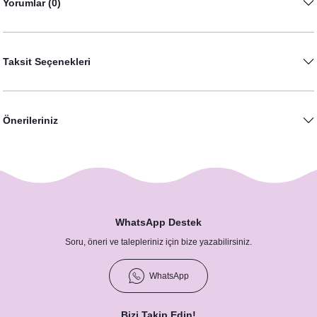
Yorumlar (0)
Taksit Seçenekleri
Önerileriniz
Pembe Çiçekler - Sukulent Konsept Kavanoz Hediyelik
40,00 TL
WhatsApp Destek
Soru, öneri ve talepleriniz için bize yazabilirsiniz.
WhatsApp
Bizi Takip Edin!