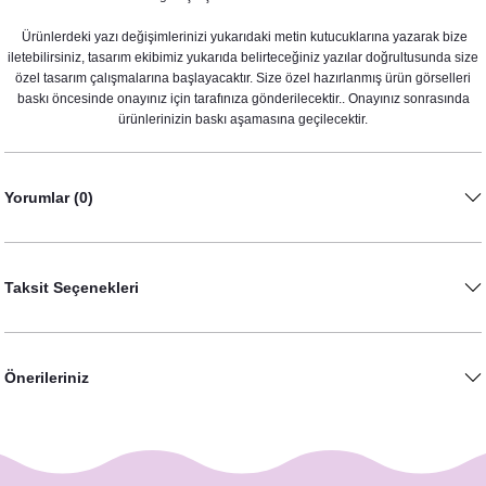
1.600,00 TL
Ürünlerdeki yazı değişimlerinizi yukarıdaki metin kutucuklarına yazarak bize
iletebilirsiniz, tasarım ekibimiz yukarıda belirteceğiniz yazılar doğrultusunda size
özel tasarım çalışmalarına başlayacaktır. Size özel hazırlanmış ürün görselleri
baskı öncesinde onayınız için tarafınıza gönderilecektir.. Onayınız sonrasında
ürünlerinizin baskı aşamasına geçilecektir.
Yorumlar (0)
Taksit Seçenekleri
Okaliptus Yapraklı Konsept Karşılama Panosu
890,00 TL
Önerileriniz