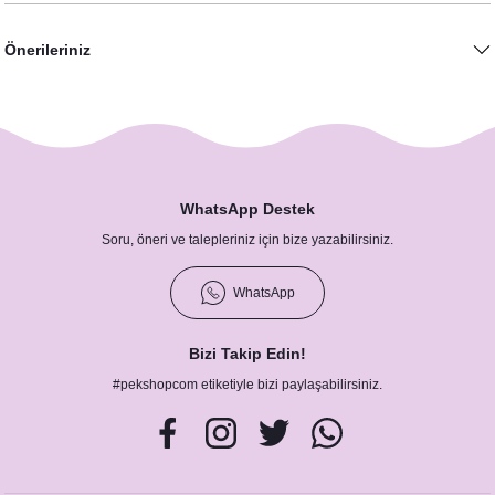
18,00 TL
Önerileriniz
WhatsApp Destek
Soru, öneri ve talepleriniz için bize yazabilirsiniz.
Mor Çiçekler Konsept Lavanta Kesesi
WhatsApp
Mor Çiçekler Konsept Kolonya Hediyelik
49,00 TL
29,00 TL
Bizi Takip Edin!
#pekshopcom etiketiyle bizi paylaşabilirsiniz.