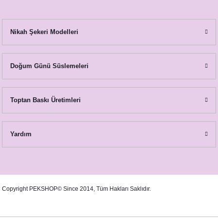
Nikah Şekeri Modelleri
Mor Çiçekler Konsept Mum Hediyelik
65,00 TL
Doğum Günü Süslemeleri
Toptan Baskı Üretimleri
Yardım
Copyright PEKSHOP© Since 2014, Tüm Hakları Saklıdır.