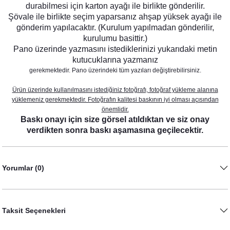
durabilmesi için karton ayağı ile birlikte gönderilir.
Mor Çiçekler Konsept Peçete
Şövale ile birlikte seçim yaparsanız ahşap yüksek ayağı ile
gönderim yapılacaktır. (Kurulum yapılmadan gönderilir,
8,75 TL
kurulumu basittir.)
Pano üzerinde yazmasını istediklerinizi yukarıdaki metin
Mor Lila Çiçekler Konsept Şeffaf Pleksi Magnet
kutucuklarına yazmanız
gerekmektedir. Pano üzerindeki tüm yazıları değiştirebilirsiniz.
23,00 TL
Ürün üzerinde kullanılmasını istediğiniz fotoğrafı, fotoğraf yükleme alanına
yüklemeniz gerekmektedir. Fotoğrafın kalitesi baskının iyi olması açısından
önemlidir.
Baskı onayı için size görsel atıldıktan ve siz onay
verdikten sonra baskı aşamasına geçilecektir.
Yorumlar (0)
Taksit Seçenekleri
Mor Çiçekler Konsept Türk Kahveli Hediyelik