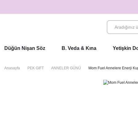
Düğün Nişan Söz
B. Veda & Kına
Yetişkin 
Anasayfa
PEK GIFT
ANNELER GÜNÜ
Mom Fuel Annelere Enerji K