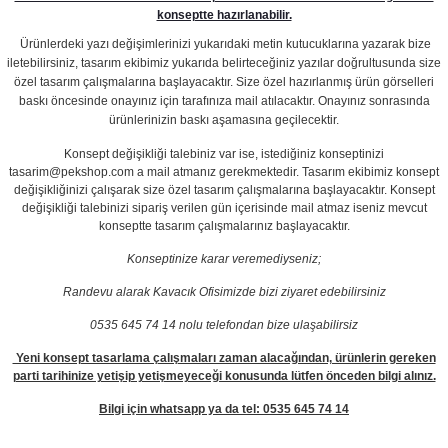
konseptte hazırlanabilir.
Ürünlerdeki yazı değişimlerinizi yukarıdaki metin kutucuklarına yazarak bize
iletebilirsiniz, tasarım ekibimiz yukarıda belirteceğiniz yazılar doğrultusunda size
özel tasarım çalışmalarına başlayacaktır. Size özel hazırlanmış ürün görselleri
baskı öncesinde onayınız için tarafınıza mail atılacaktır. Onayınız sonrasında
ürünlerinizin baskı aşamasına geçilecektir.
Konsept değişikliği talebiniz var ise, istediğiniz konseptinizi
tasarim@pekshop.com a mail atmanız gerekmektedir. Tasarım ekibimiz konsept
değişikliğinizi çalışarak size özel tasarım çalışmalarına başlayacaktır. Konsept
değişikliği talebinizi sipariş verilen gün içerisinde mail atmaz iseniz mevcut
konseptte tasarım çalışmalarınız başlayacaktır.
Konseptinize karar veremediyseniz;
Randevu alarak Kavacık Ofisimizde bizi ziyaret edebilirsiniz
0535 645 74 14 nolu telefondan bize ulaşabilirsiz
Yeni konsept tasarlama çalışmaları zaman alacağından, ürünlerin gereken
parti tarihinize yetişip yetişmeyeceği konusunda lütfen önceden bilgi alınız.
Bilgi için whatsapp ya da tel: 0535 645 74 14