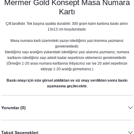
Mermer Gold Konsept Masa Numara
Kartı
Çift taraflıdır. Tek başına ayakta durabilir. 300 gram kalın kartona baskı alınır.
13x13 cm boyutundadır.
Masa numara kartı üzerindeki yazıyı istediğiniz yazı kısmına yazmanız
gerekmektedir.
İstediğiniz sayı aralığını yukarıdaki istediğiniz yazı alanına yazmanız, numara
kartlarını istediğiniz sayı adedi kadar sepetinize eklemeniz gerekmektedir.
(Örneğin 1-20 arası numara kartlarına ihtiyacınız var ise 20 adet sepetinize
ekleyip 1-20 aralığı girmelisiniz.)
Mermer - Gold Konsept Konuşma Balonları Seti
Baskı onayı için size görsel atıldıktan ve siz onay verdikten sonra baskı
530,00 TL
aşamasına geçilecektir.
Yorumlar (0)
Taksit Seçenekleri