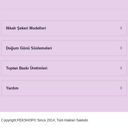
Gold Varaklı - Mermer Kalp Konsept Karşılama Panosu
1.090,00 TL
Nikah Şekeri Modelleri
Doğum Günü Süslemeleri
Toptan Baskı Üretimleri
Yardım
Copyright PEKSHOP© Since 2014, Tüm Hakları Saklıdır.
Gold Varaklı - Mermer Kalp Konsept Karşılama Panosu