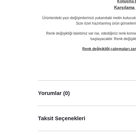
Konuşma Ba
Karşılama 
Ürünlerdeki yazı değişimlerinizi yukarıdaki metin kutucukla
Size özel hazırlanmış ürün görselleri
Renk değişikliği talebiniz var ise, istediğiniz renk ko
başlayacaktır. Renk değişikl
Renk değişikliği çalışmaları za
Yorumlar (0)
Taksit Seçenekleri