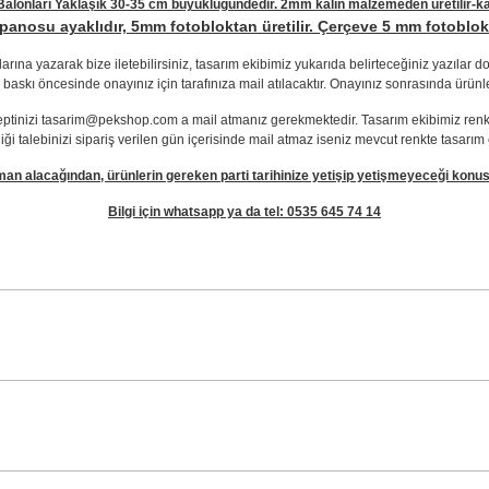
lonları Yaklaşık 30-35 cm büyüklüğündedir. 2mm kalın malzemeden üretilir-kağı
panosu ayaklıdır, 5mm fotobloktan üretilir. Çerçeve 5 mm fotoblokta
rına yazarak bize iletebilirsiniz, tasarım ekibimiz yukarıda belirteceğiniz yazılar 
 baskı öncesinde onayınız için tarafınıza mail atılacaktır. Onayınız sonrasında ürünl
nseptinizi tasarim@pekshop.com a mail atmanız gerekmektedir. Tasarım ekibimiz renk d
iği talebinizi sipariş verilen gün içerisinde mail atmaz iseniz mevcut renkte tasarım 
man alacağından, ürünlerin gereken parti tarihinize yetişip yetişmeyeceği konusu
Bilgi için whatsapp ya da tel: 0535 645 74 14