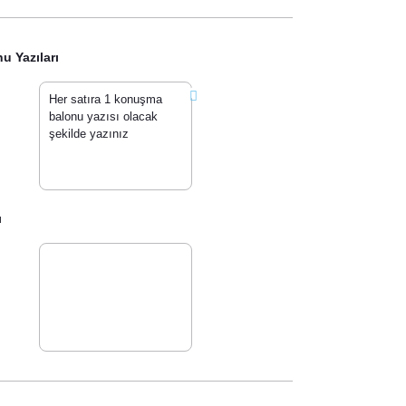
 Yazıları
ı