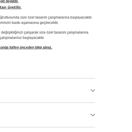
t değildir.
n üretilir.
doğrultusunda size özel tasarım çalışmalarına başlayacaktır.
erinizin baskı aşamasına geçilecektir.
eğişikliğinizi çalışarak size özel tasarım çalışmalarına
çalışmalarınız başlayacaktır.
nda lütfen önceden bilgi alınız.