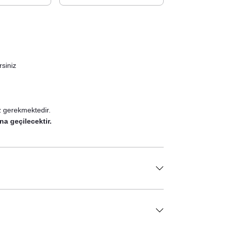
rsiniz
z gerekmektedir.
na geçilecektir.