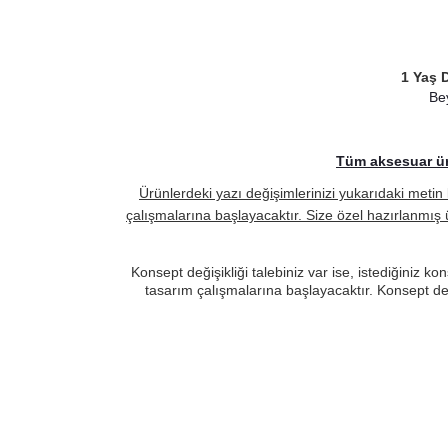
1 Yaş 
Bey
Tüm aksesuar ürü
Ürünlerdeki yazı değişimlerinizi yukarıdaki metin 
çalışmalarına başlayacaktır. Size özel hazırlanmış 
Konsept değişikliği talebiniz var ise, istediğiniz
tasarım çalışmalarına başlayacaktır. Konsept deği