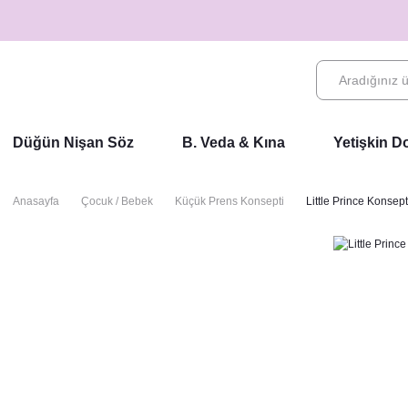
Düğün Nişan Söz
B. Veda & Kına
Yetişkin 
Anasayfa
Çocuk / Bebek
Küçük Prens Konsepti
Little Prince Konsep