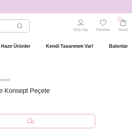
Giriş Yap
Favoriler
Sepet
Hazır Ürünler
Kendi Tasarımım Var!
Balonlar
septi
nce Konsept Peçete