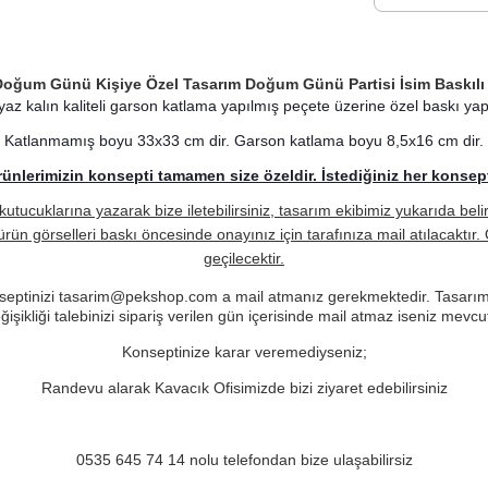
Doğum Günü Kişiye Özel Tasarım Doğum Günü Partisi İsim Baskılı
az kalın kaliteli garson katlama yapılmış peçete üzerine özel baskı yapı
Katlanmamış boyu 33x33 cm dir. Garson katlama boyu 8,5x16 cm dir.
nlerimizin konsepti tamamen size özeldir. İstediğiniz her konseptt
kutucuklarına yazarak bize iletebilirsiniz, tasarım ekibimiz yukarıda bel
ürün görselleri baskı öncesinde onayınız için tarafınıza mail atılacaktı
geçilecektir.
 konseptinizi tasarim@pekshop.com a mail atmanız gerekmektedir. Tasarım e
şikliği talebinizi sipariş verilen gün içerisinde mail atmaz iseniz mevc
Konseptinize karar veremediyseniz;
Randevu alarak Kavacık Ofisimizde bizi ziyaret edebilirsiniz
0535 645 74 14 nolu telefondan bize ulaşabilirsiz