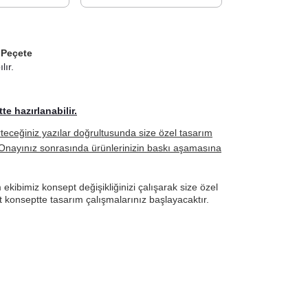
 Peçete
lır.
e hazırlanabilir.
irteceğiniz yazılar doğrultusunda size özel tasarım
r. Onayınız sonrasında ürünlerinizin baskı aşamasına
kibimiz konsept değişikliğinizi çalışarak size özel
ut konseptte tasarım çalışmalarınız başlayacaktır.