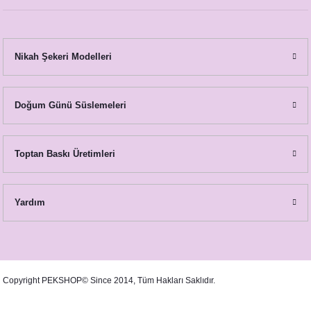
Nikah Şekeri Modelleri
Limon Bahçesi Konsept Piramit Şekilli Nikah Şekeri
Doğum Günü Süslemeleri
24,00 TL
Toptan Baskı Üretimleri
Yardım
Copyright PEKSHOP© Since 2014, Tüm Hakları Saklıdır.