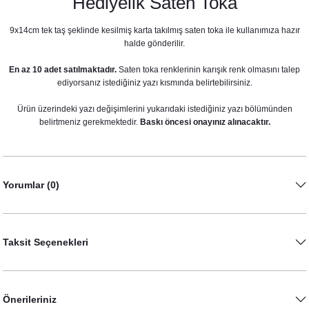
Hediyelik Saten Toka
9x14cm tek taş şeklinde kesilmiş karta takılmış saten toka ile kullanımıza hazır
halde gönderilir.
En az 10 adet satılmaktadır.
Saten toka renklerinin karışık renk olmasını talep
ediyorsanız istediğiniz yazı kısmında belirtebilirsiniz.
Kumsal Konsept Hediye Kesesi
Ürün üzerindeki yazı değişimlerini yukarıdaki istediğiniz yazı bölümünden
28,00 TL
belirtmeniz gerekmektedir.
Baskı öncesi onayınız alınacaktır.
Yorumlar (0)
Taksit Seçenekleri
Önerileriniz