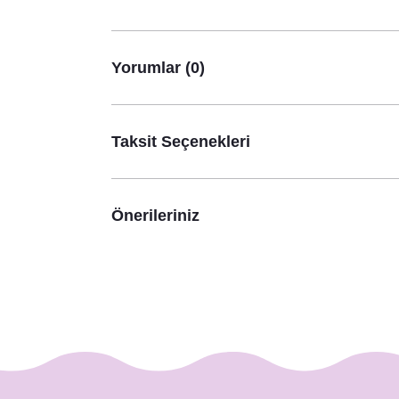
Soft Pembe Çiçekler Konsept Karşılama Panosu
890,00 TL
Yorumlar (0)
Taksit Seçenekleri
Önerileriniz
Soft Pembe Çiçekler Konsept Peçete
8,75 TL