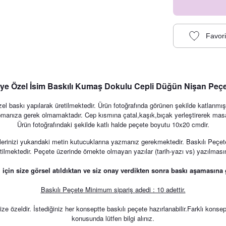
iye Özel İsim Baskılı Kumaş Dokulu Cepli Düğün Nişan Peçe
l baskı yapılarak üretilmektedir. Ürün fotoğrafında görünen şekilde katlanmış 
manıza gerek olmamaktadır. Cep kısmına çatal,kaşık,bıçak yerleştirerek masala
Ürün fotoğrafındaki şekilde katlı halde peçete boyutu 10x20 cmdir.
erinizi yukarıdaki metin kutucuklarına yazmanız gerekmektedir. Baskılı Peçete ü
ilmektedir. Peçete üzerinde örnekte olmayan yazılar (tarih-yazı vs) yazılmasını i
 için size görsel atıldıktan ve siz onay verdikten sonra baskı aşamasına g
Baskılı Peçete Minimum sipariş adedi : 10 adettir.
özeldir. İstediğiniz her konseptte baskılı peçete hazırlanabilir.Farklı konsept
Pembe Soft Çiçek Konseptli Baskılı Peçete
konusunda lütfen bilgi alınız.
8,75 TL