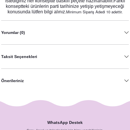
İstediğiniz her konseptte baskılı peçete hazırlanabilir.Farklı
konseptteki ürünlerin parti tarihinize yetişip yetişmeyeceği
Minimum Sipariş Adedi 10 adettir.
konusunda lütfen bilgi alınız.
Yorumlar (0)
Taksit Seçenekleri
Pamuk Çiçeği - Okaliptus Konsept İsme Özel Baskılı Kese
28,00 TL
Önerileriniz
WhatsApp Destek