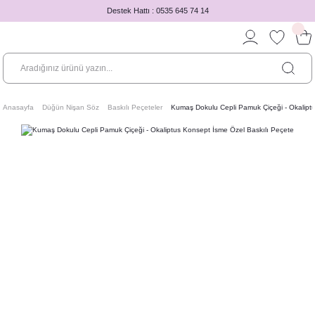
Destek Hattı : 0535 645 74 14
Anasayfa
Düğün Nişan Söz
Baskılı Peçeteler
Kumaş Dokulu Cepli Pamuk Çiçeği - Okalipt