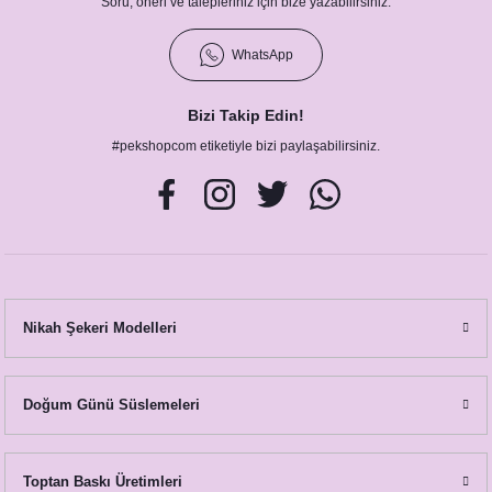
Soru, öneri ve talepleriniz için bize yazabilirsiniz.
WhatsApp
Pamuk Çiçeği - Okaliptus Konsept Peçete
Bizi Takip Edin!
8,75 TL
#pekshopcom etiketiyle bizi paylaşabilirsiniz.
Nikah Şekeri Modelleri
Doğum Günü Süslemeleri
Toptan Baskı Üretimleri