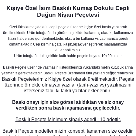
Kişiye Özel İsim Baskılı Kumaş Dokulu Cepli
Düğün Nişan Peçetesi
Özel lüks kumaş dokulu cepli peçete üzerine kişiye özel baskı yapılarak
üretilmektedir. Ürün fotoğrafında görünen şekilde katlanmış olarak , kullanımıza
hazır halde size gönderilmektedir. Ekstra bir katlama vs yapmanıza gerek
olmamaktadır. Cep kısmına çatal,kaşık,bıçak yerleştirerek masalarınızda
kullanabilirsiniz.
Ürün fotoğrafındaki şekilde katlı halde peçete boyutu 10x20 cmdir.
Baskılı Peçete üzerinde yazmasını istediklerinizi yukarıdaki metin kutucuklarına
yazmanız gerekmektedir. Baskılı Peçete üzerindeki tüm yazıları değiştirebilirsiniz.
Baskılı Peçetelerimiz Kişiye özel olarak üretilmektedir. Peçete
üzerinde örnekte olmayan yazılar (tarih-yazı vs) yazılmasını
isterseniz tabii ki farklı yazılar eklenebilir.
Pamuk Çiçeği - Okaliptus Konsept Karşılama Panosu
Baskı onayı için size görsel atıldıktan ve siz onay
890,00 TL
verdikten sonra baskı aşamasına geçilecektir.
Baskılı Peçete Minimum sipariş adedi : 10 adettir.
Baskılı Peçete modellerimizin konsepti tamamen size özeldir.