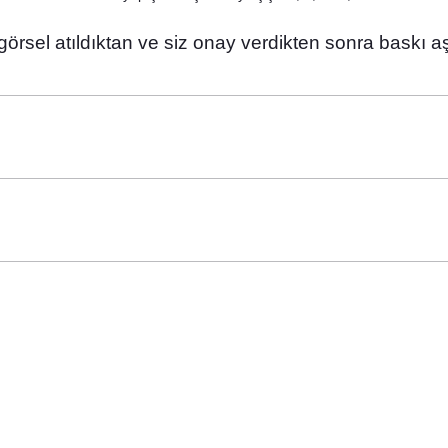
 görsel atıldıktan ve siz onay verdikten sonra baskı a
eptli Lavanta Kesesi
45,00 TL