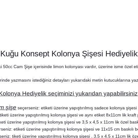
Kuğu Konsept Kolonya Şişesi Hediyelik
50cc Cam Şişe içerisinde limon kolonyası vardır, üzerine isme özel etike
rinde yazmasını istediğiniz detayları yukarıdaki metin kutucuklarına y
Kuğu Konsept Peçete
Kolonya Hediyelik seçiminizi yukarıdan yapabilirsiniz
8,75 TL
m şişe
seçerseniz: etiketi üzerine yapıştırılmış sadece kolonya şişesi 
iketi üzerine yapıştırılmış kolonya şişesi ve aynı etiket 8x11cm lik kraft 
eti üzerine yapıştırılmış kolonya şişesi ve 3,5 x 4,5 x 11cm lik özel baskıl
seniz: etiketi üzerine yapıştırılmış kolonya şişesi ve 11x15 cm baskılı be
eniz: tiketi üzerine yapıştırılmış kolonya şişesi , 3,5 x 4,5 x 11cm lik öze