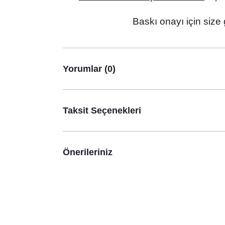
Kuğu Şeklinde Büyük Folyo Balon Kuğu Konsept
125,00 TL
Baskı onayı için size
Yorumlar (0)
Taksit Seçenekleri
Kuğu Kons
Önerileriniz
Kuğu Konsept Kartlı Çikolata Hediyelik
14,00 TL