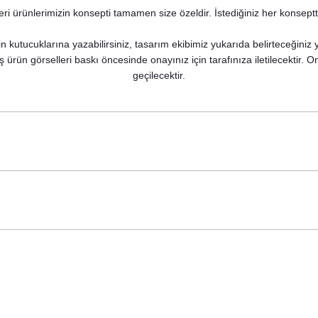
i ürünlerimizin konsepti tamamen size özeldir. İstediğiniz her konseptte
i
n kutucuklarına yazabilirsiniz, tasarım ekibimiz yukarıda belirteceğiniz
ş ürün görselleri baskı öncesinde onayınız için tarafınıza iletilecektir.
geçilecektir.
kaliptus - Kozalak Konsept İsme Özel Baskılı Kese