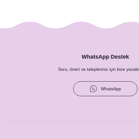
WhatsApp Destek
Soru, öneri ve talepleriniz için bize yazabil
Okaliptus Kozalak Konsept Peçete
WhatsApp
8,75 TL
Pamuk Çiçeği 