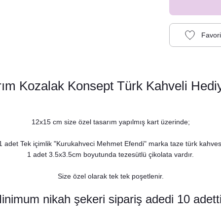
rım Kozalak Konsept Türk Kahveli Hediy
12x15 cm size özel tasarım yapılmış kart üzerinde;
1 adet Tek içimlik "Kurukahveci Mehmet Efendi" marka taze türk kahves
1 adet 3.5x3.5cm boyutunda tezesütlü çikolata vardır.
Size özel olarak tek tek poşetlenir.
inimum nikah şekeri sipariş adedi 10 adetti
Çam Kozalak Konsept Karşılama Panosu
890,00 TL