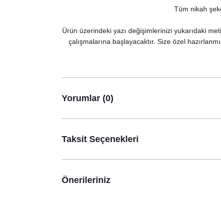
Tüm nikah şeker
Kuşlu Kozalaklı Kış Konsept Konuşma Balonları Set
530,00 TL
Ürün üzerindeki yazı değişimlerinizi yukarıdaki meti
çalışmalarına başlayacaktır. Size özel hazırlanmı
Yorumlar (0)
Taksit Seçenekleri
Önerileriniz
Kuşlu Kozalaklı Kış Konsept Karşılama Panosu
890,00 TL
O