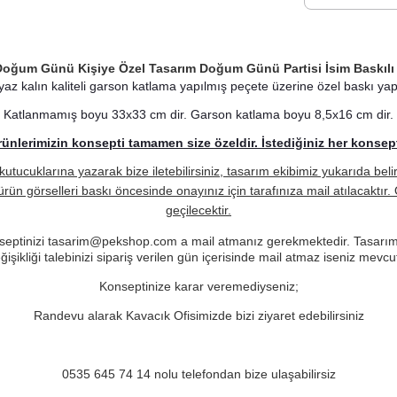
Doğum Günü Kişiye Özel Tasarım Doğum Günü Partisi İsim Baskılı
az kalın kaliteli garson katlama yapılmış peçete üzerine özel baskı yapı
Katlanmamış boyu 33x33 cm dir. Garson katlama boyu 8,5x16 cm dir.
nlerimizin konsepti tamamen size özeldir. İstediğiniz her konseptt
kutucuklarına yazarak bize iletebilirsiniz, tasarım ekibimiz yukarıda bel
ürün görselleri baskı öncesinde onayınız için tarafınıza mail atılacaktı
geçilecektir.
 konseptinizi tasarim@pekshop.com a mail atmanız gerekmektedir. Tasarım e
şikliği talebinizi sipariş verilen gün içerisinde mail atmaz iseniz mevc
Konseptinize karar veremediyseniz;
Randevu alarak Kavacık Ofisimizde bizi ziyaret edebilirsiniz
0535 645 74 14 nolu telefondan bize ulaşabilirsiz