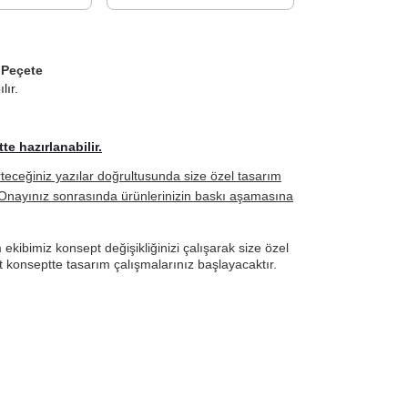
 Peçete
lır.
e hazırlanabilir.
irteceğiniz yazılar doğrultusunda size özel tasarım
r. Onayınız sonrasında ürünlerinizin baskı aşamasına
kibimiz konsept değişikliğinizi çalışarak size özel
ut konseptte tasarım çalışmalarınız başlayacaktır.