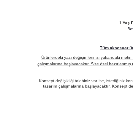
1 Yaş 
Bey
Tüm aksesuar ürü
Ürünlerdeki yazı değişimlerinizi yukarıdaki metin 
çalışmalarına başlayacaktır. Size özel hazırlanmış 
Konsept değişikliği talebiniz var ise, istediğiniz
tasarım çalışmalarına başlayacaktır. Konsept deği