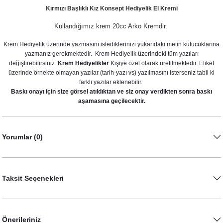
Kırmızı Başlıklı Kız Konsept Hediyelik El Kremi
Kullandığımız krem 20cc Arko Kremdir.
Krem Hediyelik üzerinde yazmasını istediklerinizi yukarıdaki metin kutucuklarına
yazmanız gerekmektedir. Krem Hediyelik üzerindeki tüm yazıları
değiştirebilirsiniz.
Krem Hediyelikler
Kişiye özel olarak üretilmektedir. Etiket
üzerinde örnekte olmayan yazılar (tarih-yazı vs) yazılmasını isterseniz tabii ki
farklı yazılar eklenebilir.
Baskı onayı için size görsel atıldıktan ve siz onay verdikten sonra baskı
aşamasına geçilecektir.
Yorumlar (0)
Kırmızı Başlıklı Kız Konsept Pipet Süslü Limonata Şişesi
40,00 TL
Taksit Seçenekleri
Önerileriniz