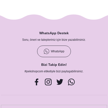
Kırmızı Başlıklı Kız Konsept Taş Magnet
WhatsApp Destek
27,00 TL
Soru, öneri ve talepleriniz için bize yazabilirsiniz.
WhatsApp
Bizi Takip Edin!
#pekshopcom etiketiyle bizi paylaşabilirsiniz.