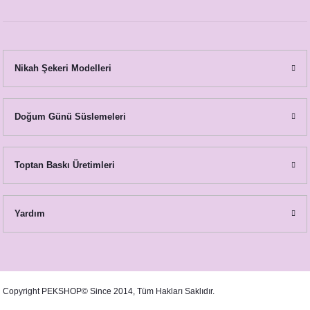
Nikah Şekeri Modelleri
Lavanta Kartopu Konsept Peçetelik
Lavanta Kartopu Konsept Menü Kartı
Doğum Günü Süslemeleri
20,00 TL
18,50 TL
Toptan Baskı Üretimleri
Yardım
Copyright PEKSHOP© Since 2014, Tüm Hakları Saklıdır.