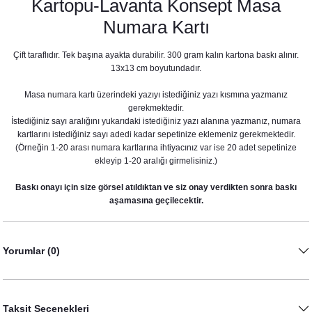
Kartopu-Lavanta Konsept Masa
Numara Kartı
Çift taraflıdır. Tek başına ayakta durabilir. 300 gram kalın kartona baskı alınır.
13x13 cm boyutundadır.
Masa numara kartı üzerindeki yazıyı istediğiniz yazı kısmına yazmanız
gerekmektedir.
İstediğiniz sayı aralığını yukarıdaki istediğiniz yazı alanına yazmanız, numara
kartlarını istediğiniz sayı adedi kadar sepetinize eklemeniz gerekmektedir.
(Örneğin 1-20 arası numara kartlarına ihtiyacınız var ise 20 adet sepetinize
ekleyip 1-20 aralığı girmelisiniz.)
Baskı onayı için size görsel atıldıktan ve siz onay verdikten sonra baskı
aşamasına geçilecektir.
Yorumlar (0)
Kumaş Dokulu Cepli Lavanta Kartopu Konsept İsme Özel Baskılı Peçete
13,50 TL
Taksit Seçenekleri