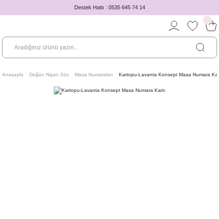
Destek Hattı : 0535 645 74 14
Anasayfa
Düğün Nişan Söz
Masa Numaraları
Kartopu-Lavanta Konsept Masa Numara Kar