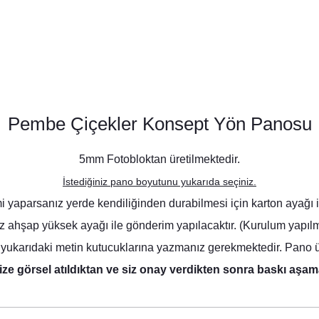
Pembe Çiçekler Konsept Yön Panosu
5mm Fotobloktan üretilmektedir.
İstediğiniz pano boyutunu yukarıda seçiniz.
yaparsanız yerde kendiliğinden durabilmesi için karton ayağı ile 
ız ahşap yüksek ayağı ile gönderim yapılacaktır. (Kurulum yapılma
yukarıdaki metin kutucuklarına yazmanız gerekmektedir. Pano üze
ize görsel atıldıktan ve siz onay verdikten sonra baskı aşam
Soft Pembe Çiçekler Konsept Peçete
8,75 TL