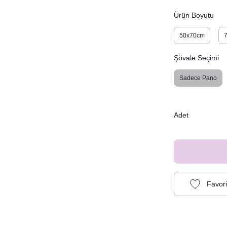
Ürün Boyutu
50x70cm
Şövale Seçimi
Sadece Pano
Adet