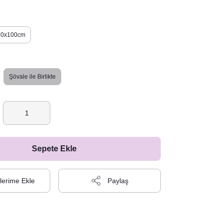
70x100cm
Şövale ile Birlikte
Sepete Ekle
Paylaş