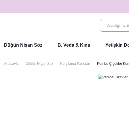
Düğün Nişan Söz
B. Veda & Kına
Yetişkin 
Anasayfa
Düğün Nişan Söz
Karşılama Panoları
Pembe Çiçekler Ko