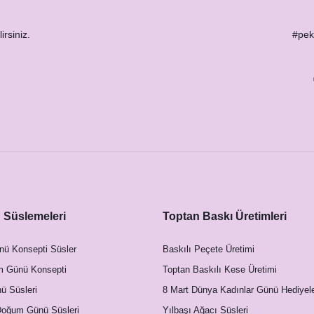
irsiniz.
#peks
Süslemeleri
Toptan Baskı Üretimleri
nü Konsepti Süsler
Baskılı Peçete Üretimi
e Çiçekler Konsept Şeffaf Pleksi Magnet
m Günü Konsepti
Toptan Baskılı Kese Üretimi
23,00 TL
 Süsleri
8 Mart Dünya Kadınlar Günü Hediyele
Doğum Günü Süsleri
Yılbaşı Ağacı Süsleri