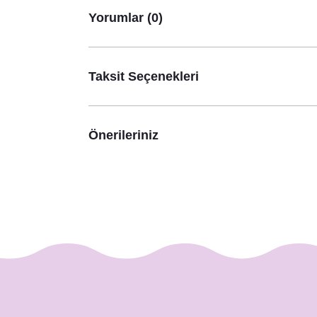
Yorumlar (0)
Tek Tek İsimli Pembe Çiçekler Konsept Hediye Kes
35,00 TL
Taksit Seçenekleri
Önerileriniz
Soft Pembe Çiçekler Konsept Masa Numara Kartı