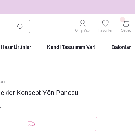
Giriş Yap
Favoriler
Sepet
Hazır Ürünler
Kendi Tasarımım Var!
Balonlar
arı
ekler Konsept Yön Panosu
L