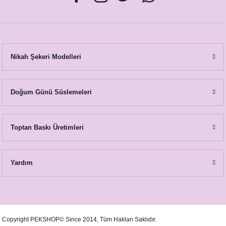
Soft Pembe Çiçekler Konsept Peçetelik
Nikah Şekeri Modelleri
20,00 TL
Doğum Günü Süslemeleri
Toptan Baskı Üretimleri
Yardım
Soft Pembe Çiçekler Konsept Şeffaf Pleksi Magnet
Copyright PEKSHOP© Since 2014, Tüm Hakları Saklıdır.