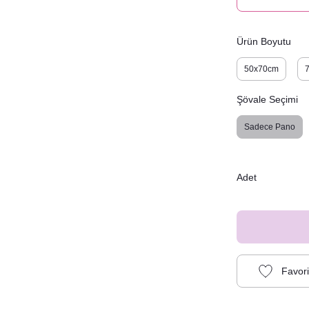
Ürün Boyutu
50x70cm
Şövale Seçimi
Sadece Pano
Adet