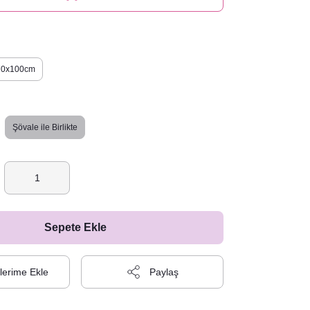
70x100cm
Şövale ile Birlikte
Sepete Ekle
Paylaş