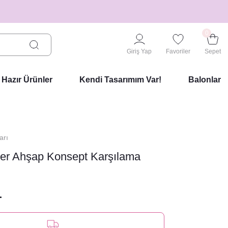
0
Giriş Yap
Favoriler
Sepet
Hazır Ürünler
Kendi Tasarımım Var!
Balonlar
arı
ler Ahşap Konsept Karşılama
L