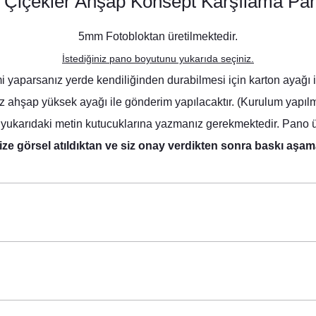
t Çiçekler Ahşap Konsept Karşılama Pa
5mm Fotobloktan üretilmektedir.
İstediğiniz pano boyutunu yukarıda seçiniz.
yaparsanız yerde kendiliğinden durabilmesi için karton ayağı ile 
ız ahşap yüksek ayağı ile gönderim yapılacaktır. (Kurulum yapılma
yukarıdaki metin kutucuklarına yazmanız gerekmektedir. Pano üze
ize görsel atıldıktan ve siz onay verdikten sonra baskı aşam