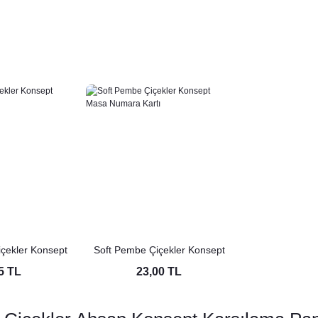
çekler Konsept
Soft Pembe Çiçekler Konsept
Soft Pembe Çi
çete
Masa Numara Kartı
Menü 
5 TL
23,00 TL
18,5