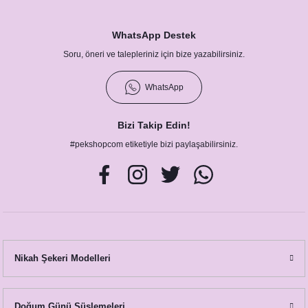
18,50 TL
Karatahta Konsept Masa Numara Kartı
WhatsApp Destek
23,00 TL
Soru, öneri ve talepleriniz için bize yazabilirsiniz.
WhatsApp
Bizi Takip Edin!
#pekshopcom etiketiyle bizi paylaşabilirsiniz.
Karatahta-Mor Konsept 2li Kampanyalı Paket
1.190,00 TL
Nikah Şekeri Modelleri
Doğum Günü Süslemeleri