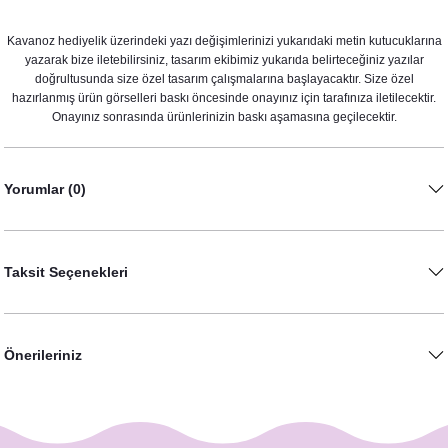
Kavanoz hediyelik üzerindeki yazı değişimlerinizi yukarıdaki metin kutucuklarına
yazarak bize iletebilirsiniz, tasarım ekibimiz yukarıda belirteceğiniz yazılar
doğrultusunda size özel tasarım çalışmalarına başlayacaktır. Size özel
hazırlanmış ürün görselleri baskı öncesinde onayınız için tarafınıza iletilecektir.
Onayınız sonrasında ürünlerinizin baskı aşamasına geçilecektir.
Yorumlar (0)
Karatahta Konsept Hashtag / Masa Üstü İsim Kartları
12,50 TL
Taksit Seçenekleri
Önerileriniz
Kara Tahta Konsept Menü Kartı