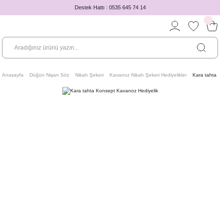
Destek Hattı : 0535 645 74 14
Anasayfa
Düğün Nişan Söz
Nikah Şekeri
Kavanoz Nikah Şekeri Hediyelikler
Kara tahta 