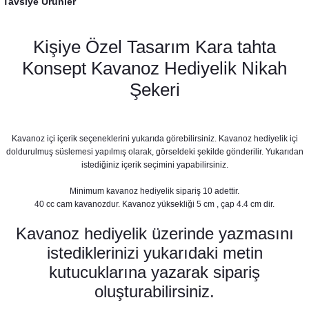
Tavsiye Ürünler
Kişiye Özel Tasarım Kara tahta
Konsept Kavanoz Hediyelik Nikah
Şekeri
Kavanoz içi içerik seçeneklerini yukarıda görebilirsiniz. Kavanoz hediyelik içi
doldurulmuş süslemesi yapılmış olarak, görseldeki şekilde gönderilir. Yukarıdan
Vintage Kara Tahta Baskılı Peçete
istediğiniz içerik seçimini yapabilirsiniz.
8,75 TL
Minimum kavanoz hediyelik sipariş 10 adettir.
Karatahta Konsept Konuşma Balonları Seti
40 cc cam kavanozdur. Kavanoz yüksekliği 5 cm , çap 4.4 cm dir.
530,00 TL
Kavanoz hediyelik üzerinde yazmasını
istediklerinizi yukarıdaki metin
kutucuklarına yazarak sipariş
oluşturabilirsiniz.