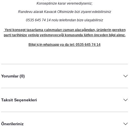
Konseptinize karar veremediyseniz;
Randevu alarak Kavacık Ofisimizde bizi ziyaret edebilirsiniz
0535 645 74 14 nolu telefondan bize ulaşabilirsiz
Yeni konsept tasarlama çalışmaları zaman alacağından, ürünlerin gereken
parti tarihinize yetişip yetişmeyeceği konusunda lütfen önceden bilgi alınız.
Bilgi için whatsapp ya da tel: 0535 645 74 14
Yorumlar (0)
Taksit Seçenekleri
Önerileriniz