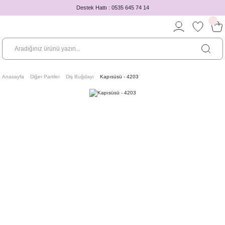
Destek Hattı : 0535 645 74 14
Anasayfa
Diğer Partiler
Diş Buğdayı
Kapısüsü - 4203