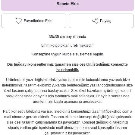
Sepete Ekle
Paylaş
35x35 cm boyutlarında
5mm Fotobloktan üretilmektedir
Konseptine uygun kurdele süslemesi yapılır.
Diş buğdayı konseptlerimiz tamamen size özeldir. İstediğiniz konseptte
hazırlanabilir.
Ürünlerdeki yazı değişimlerinizi yukarıdaki metin kutucuklarına yazarak bize
iletebilirsiniz, tasarım ekibimiz yukarıda belirteceğiniz yazılar doğrultusunda size
özel tasarım çalışmalarına başlayacaktır. Size özel hazırlanmış ürün görselleri
baskı öncesinde onayınız için tarafınıza mail atılacaktır. Onayınız sonrasında
ürünlerinizin baskı aşamasına geçilecektir.
Parti konsepti talebiniz var ise, istediğiniz konseptinizi tasarim@pekshop.com a
mail atmanız gerekmektedir. Tasarım ekibimiz konsept değişikliğinizi çalışarak
size özel tasarım çalışmalarına başlayacaktır. Konsept değişikliği talebinizi
sipariş verilen gün içerisinde mail atmaz iseniz mevcut konseptte tasarım
çalışmalarınız başlayacaktır.