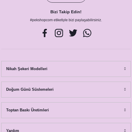
Bizi Takip Edin!
#pekshopcom etiketiyle bizi paylaşabilirsiniz.
Süpermen Konsept Doğum Günü Hatıra Fotoğraf Çerçevesi
1.600,00 TL
Nikah Şekeri Modelleri
Doğum Günü Süslemeleri
Toptan Baskı Üretimleri
Yardım