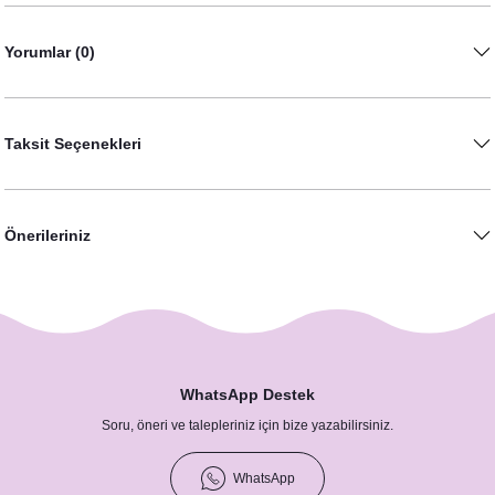
Yorumlar (0)
Taksit Seçenekleri
Happy Birthday El Yazısı İmza Folyo Balon Gold Renk Doğum Günü Parti Balonu
250,00 TL
Önerileriniz
WhatsApp Destek
Soru, öneri ve talepleriniz için bize yazabilirsiniz.
WhatsApp