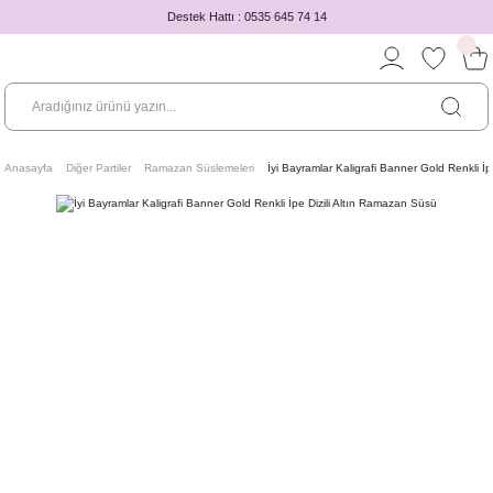
Destek Hattı : 0535 645 74 14
Anasayfa
Diğer Partiler
Ramazan Süslemeleri
İyi Bayramlar Kaligrafi Banner Gold Renkli İ