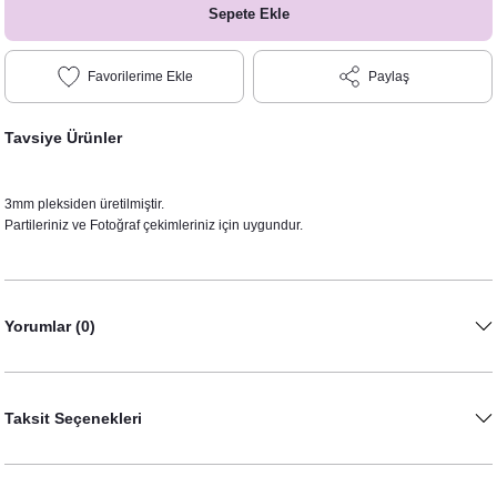
Sepete Ekle
Paylaş
Tavsiye Ürünler
3mm pleksiden üretilmiştir.
Partileriniz ve Fotoğraf çekimleriniz için uygundur.
Yorumlar (0)
Taksit Seçenekleri
Birthday Queen Doğum Günü Partisi Kuşağı
245,00 TL