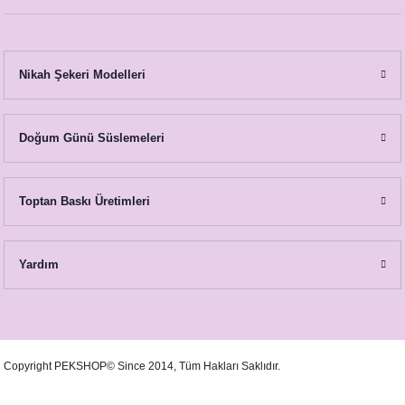
Konsepti
Nikah Şekeri Modelleri
epti
nsepti
Doğum Günü Süslemeleri
ti
Toptan Baskı Üretimleri
septi
Yardım
Konsepti
Copyright PEKSHOP© Since 2014, Tüm Hakları Saklıdır.
Konsepti