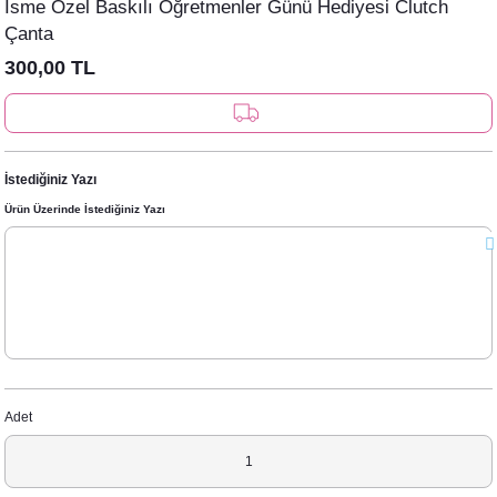
İsme Özel Baskılı Öğretmenler Günü Hediyesi Clutch
rı
Türk Kahvesi Çikolatalı Nikah Şekeri
Çanta
300,00 TL
Clutch
rı
le Mermaid Konsepti
etleri
etleri
İstediğiniz Yazı
pti
Ürün Üzerinde İstediğiniz Yazı
Afiş - Pano
nner / Kürdan-Pipetler
arı
 Konsepti
eri ve Bardaklar
ünü Balonları
onsepti
nsepti
Adet