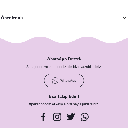
Kız Konsepti
Önerileriniz
WhatsApp Destek
Soru, öneri ve talepleriniz için bize yazabilirsiniz.
septi
WhatsApp
Bizi Takip Edin!
ı Konsepti
#pekshopcom etiketiyle bizi paylaşabilirsiniz.
onsepti