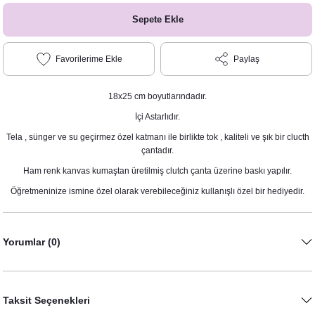
imlikleri
Sepete Ekle
Süsler
Paylaş
eri ve Bardaklar
pti
18x25 cm boyutlarındadır.
eri - Damat Kahvesi Fincanları
İçi Astarlıdır.
Tela , sünger ve su geçirmez özel katmanı ile birlikte tok , kaliteli ve şık bir clucth
çantadır.
Ham renk kanvas kumaştan üretilmiş clutch çanta üzerine baskı yapılır.
t
Öğretmeninize ismine özel olarak verebileceğiniz kullanışlı özel bir hediyedir.
ti
Yorumlar (0)
nsepti
Taksit Seçenekleri