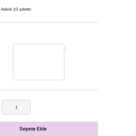
Adedi 10 adettir.
Sepete Ekle