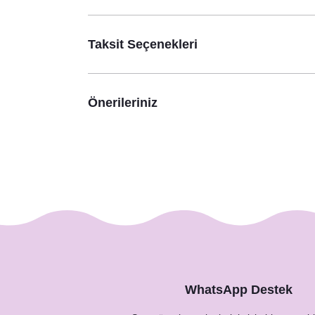
Somon Şakayık Konsept Konuşma Balonları Seti
530,00 TL
Taksit Seçenekleri
Önerileriniz
Pembe Şakayık Konsept Kolonya Hediyelik
29,00 TL
WhatsApp Destek