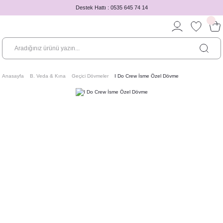
Destek Hattı : 0535 645 74 14
Anasayfa
B. Veda & Kına
Geçici Dövmeler
I Do Crew İsme Özel Dövme