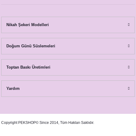
Nikah Şekeri Modelleri
Parıltılı Gümüş Konsept Masa Numara Kartı
Doğum Günü Süslemeleri
23,00 TL
Toptan Baskı Üretimleri
Yardım
Copyright PEKSHOP© Since 2014, Tüm Hakları Saklıdır.