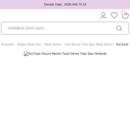
Destek Hattı : 0535 645 74 14
Anasayfa
Düğün Nişan Söz
Nikah Şekeri
Cam Deney Tüpü Şişe Nikah Şekeri
Gül Çaylı 