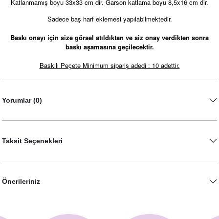
Katlanmamış boyu 33x33 cm dir. Garson katlama boyu 8,5x16 cm dir.
Sadece baş harf eklemesi yapılabilmektedir.
Baskı onayı için size görsel atıldıktan ve siz onay verdikten sonra
baskı aşamasına geçilecektir.
Gold Varaklı Altıgen Konsept Peçete
Gold Varaklı Geometrik Konsept Peçete
Baskılı Peçete Minimum sipariş adedi : 10 adettir.
11,00 TL
11,00 TL
Yorumlar (0)
Taksit Seçenekleri
Önerileriniz
Gold Varaklı Kalp Konsept Peçete
11,00 TL
Gold Varaklı Geometrik Kalp Konsept Peçete