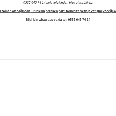
0535 645 74 14 nolu telefondan bize ulaşabilirsiz
zaman alacağından, ürünlerin gereken parti tarihinize yetişip yetişmeyeceği ko
Bilgi için whatsapp ya da tel: 0535 645 74 14