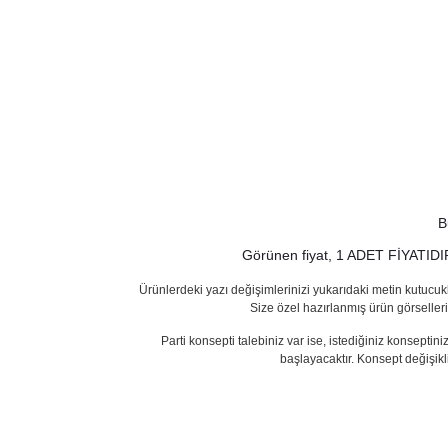
B
Görünen fiyat, 1 ADET FİYATIDIR. 
Ürünlerdeki yazı değişimlerinizi yukarıdaki metin kutucukla
Size özel hazırlanmış ürün görselleri
Parti konsepti talebiniz var ise, istediğiniz konsept
başlayacaktır. Konsept değişikl