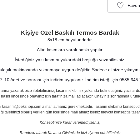
Kişiye Özel Baskılı Termos Bardak
8x18 cm boyutundadır.
Altın kısımlara varak baskı yapılır.
İstediğiniz yazı kısmını yukarıdaki boşluğa yazabilirsiniz.
ulaşık makinasında yıkanmaya uygun değildir. Sadece elinizde yıkayını
10 Adet ve sonrası için indirim uygulanır. İndirim isteği için 0535 645 7
rına yazarak bize iletebilirsiniz, tasarım ekibimiz yukarıda belirteceğiniz yazılar 
 baskı öncesinde onayınız için tarafınıza mail atılacaktır. Onayınız sonrasında ürünl
inizi tasarim@pekshop.com a mail atmanız gerekmektedir. Tasarım ekibimiz konsept değ
iği talebinizi sipariş verilen gün içerisinde mail atmaz iseniz mevcut konseptte tasar
Konseptinize karar veremediyseniz;
Randevu alarak Kavacık Ofisimizde bizi ziyaret edebilirsiniz