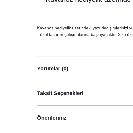
890,00 TL
Kavanoz hediyelik üzerindeki yazı değişimlerinizi yu
özel tasarım çalışmalarına başlayacaktır. Size özel
Yorumlar (0)
Taksit Seçenekleri
Gold Romantik Çiçekler Konsept Lavanta Kesesi
Önerileriniz
49,00 TL