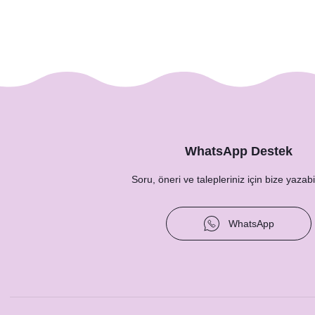
WhatsApp Destek
Soru, öneri ve talepleriniz için bize yazabil
Gold Romantik Çiçekler Konsept Mum Hediyelik
WhatsApp
65,00 TL