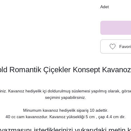
Adet
old Romantik Çiçekler Konsept Kavanoz 
iniz. Kavanoz hediyelik içi doldurulmuş süslemesi yapılmış olarak, görsel
seçimini yapabilirsiniz.
Minumum kavanoz hediyelik sipariş 10 adettir.
ld Romantik Çiçekli Konsept Peçete
40 cc cam kavanozdur. Kavanoz yüksekliği 5 cm , çap 4.4 cm dir.
8,75 TL
azmasını istediklerinizi yukarıdaki metin 