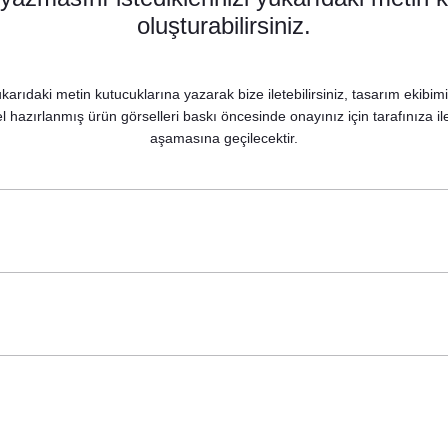
oluşturabilirsiniz.
karıdaki metin kutucuklarına yazarak bize iletebilirsiniz, tasarım ekibim
 hazırlanmış ürün görselleri baskı öncesinde onayınız için tarafınıza il
aşamasına geçilecektir.
Romantik Çiçek Konsept Kutulu Mum Hediyelik
65,00 TL