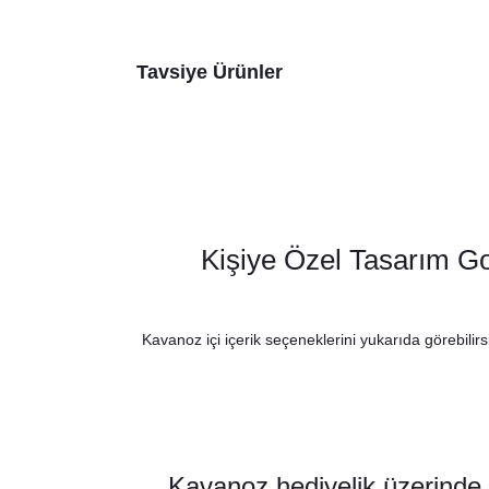
Tavsiye Ürünler
Kişiye Özel Tasarım G
Kavanoz içi içerik seçeneklerini yukarıda görebilirs
Go
Romantik Çiçekler Konsept Karşılama Panosu
Kavanoz hediyelik üzerinde y