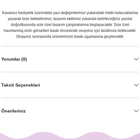
Kavanoz hediyelik üzerindeki yazı değişimlerinizi yukarıdaki metin kutucuklarına
yazarak bize iletebilirsiniz, tasarım ekibimiz yukarıda belirteceğiniz yazılar
doğrultusunda size özel tasarım çalışmalarına başlayacaktır. Size özel
hazırlanmış ürün görselleri baskı öncesinde onayınız için tarafınıza iletilecektir.
Onayınız sonrasında ürünlerinizin baskı aşamasına geçilecektir.
Yorumlar (0)
Pembe Çiçekler Gold Konsept Fotoğraf Çerçevesi
1.600,00 TL
Taksit Seçenekleri
Önerileriniz