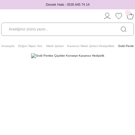
Destek Hattı : 0535 645 74 14
Anasayfa
Düğün Nişan Söz
Nikah Şekeri
Kavanoz Nikah Şekeri Hediyelikler
Gold Pembe 