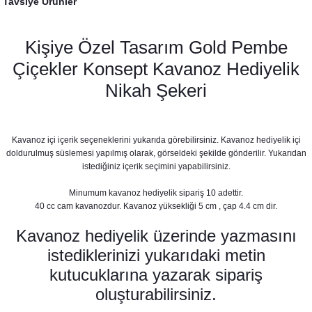
Tavsiye Ürünler
Kişiye Özel Tasarım Gold Pembe
Çiçekler Konsept Kavanoz Hediyelik
Nikah Şekeri
Kavanoz içi içerik seçeneklerini yukarıda görebilirsiniz. Kavanoz hediyelik içi
doldurulmuş süslemesi yapılmış olarak, görseldeki şekilde gönderilir. Yukarıdan
istediğiniz içerik seçimini yapabilirsiniz.
Minumum kavanoz hediyelik sipariş 10 adettir.
40 cc cam kavanozdur. Kavanoz yüksekliği 5 cm , çap 4.4 cm dir.
Pembe Gold Konsept Konuşma Balonları Seti
Kavanoz hediyelik üzerinde yazmasını
530,00 TL
istediklerinizi yukarıdaki metin
kutucuklarına yazarak sipariş
oluşturabilirsiniz.