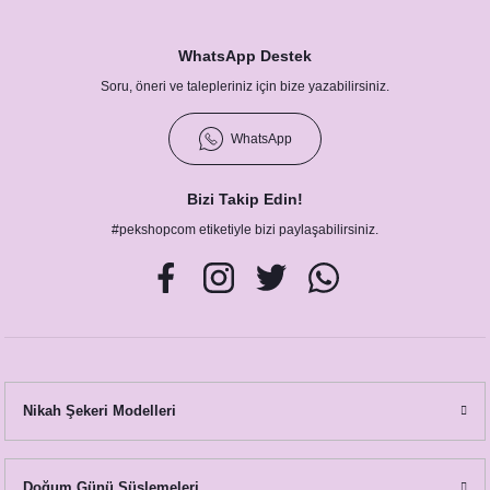
WhatsApp Destek
Soru, öneri ve talepleriniz için bize yazabilirsiniz.
Pembe Çiçekler-Gold Konsept Karşılama Panosu
890,00 TL
WhatsApp
Bizi Takip Edin!
#pekshopcom etiketiyle bizi paylaşabilirsiniz.
Pembe Çiçekler Gold Konsept Peçete
Nikah Şekeri Modelleri
8,75 TL
Doğum Günü Süslemeleri