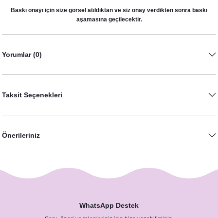
İsimli Gelin Tacı - Bride Taç
Baskı onayı için size görsel atıldıktan ve siz onay verdikten sonra baskı
aşamasına geçilecektir.
450,00 TL
Fuşya Glitter Bride Baskılı Beyaz Tshirt
Yorumlar (0)
590,00 TL
Taksit Seçenekleri
Önerileriniz
WhatsApp Destek
Çiçekli Glitter Bachelorette Party Hangover Kit Kesesi