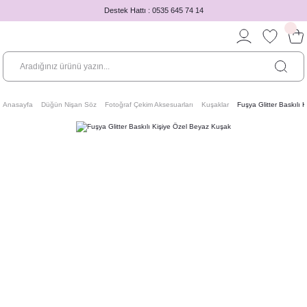
Destek Hattı : 0535 645 74 14
Anasayfa
Düğün Nişan Söz
Fotoğraf Çekim Aksesuarları
Kuşaklar
Fuşya Glitter Baskılı