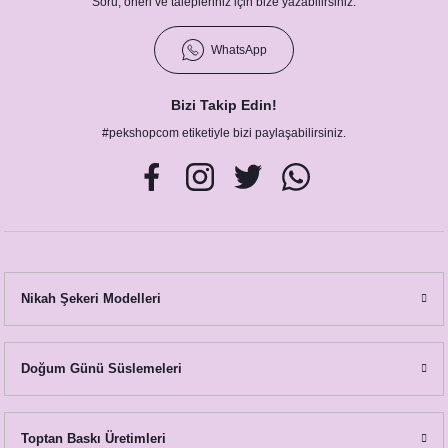
Soru, öneri ve talepleriniz için bize yazabilirsiniz.
39,00 TL
WhatsApp
Bizi Takip Edin!
#pekshopcom etiketiyle bizi paylaşabilirsiniz.
Nikah Şekeri Modelleri
Çiçekli Glitter Bachelorette Party Hangover Kit Kesesi
Doğum Günü Süslemeleri
39,00 TL
Toptan Baskı Üretimleri