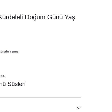
 Kurdeleli Doğum Günü Yaş
ırabilirsiniz.
niz.
ü Süsleri