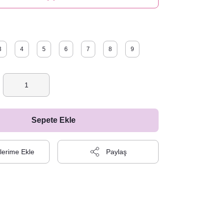
3
4
5
6
7
8
9
Sepete Ekle
Paylaş