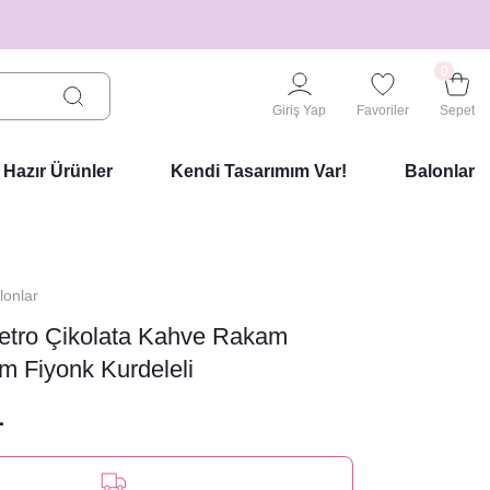
0
Giriş Yap
Favoriler
Sepet
Hazır Ürünler
Kendi Tasarımım Var!
Balonlar
onlar
Retro Çikolata Kahve Rakam
m Fiyonk Kurdeleli
L