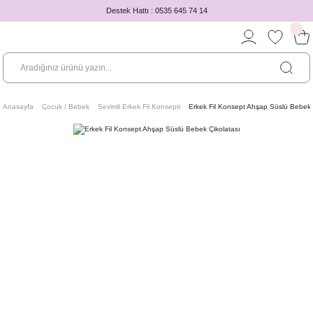
Destek Hattı : 0535 645 74 14
Anasayfa
Çocuk / Bebek
Sevimli Erkek Fil Konsepti
Erkek Fil Konsept Ahşap Süslü Bebek 