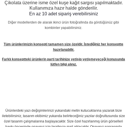
Çikolata üzerine isme özel kuşe kağıt sargısı yapılmaktadır.
Kullanımıza hazır halde gönderilir.
En az 10 adet sipariş verebilirsiniz
Diğer modellerden de alarak ikinci ürün fotoğrafında da gördüğünüz gibi
kombinler yapabilirsiniz.
Tüm ürünlerimizin konsepti tamamen size özeldir. İstediğiniz her konseptte
hazırlanabilir.
Farklı konseptteki ürünlerin parti tarihinize yetişip yetişmeyeceği konusunda
lütfen bilgi alınız.
Ürünlerdeki yazı değişimlerinizi yukarıdaki metin kutucuklarına yazarak bize
iletebilirsiniz, tasarım ekibimiz yukarıda belirteceğiniz yazılar doğrultusunda size
özel tasarım çalışmalarına başlayacaktır. Size özel hazırlanmış ürün görselleri
baskı öncesinde onayınız için tarafınıza mail atılacaktır. Onayınız sonrasında