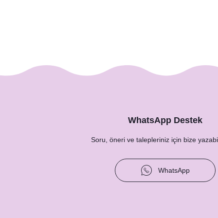
199,91 TL
WhatsApp Destek
Soru, öneri ve talepleriniz için bize yazabil
WhatsApp
World's Greatest Dad- Anneye Babaya Özel Kupa 
275,00 TL