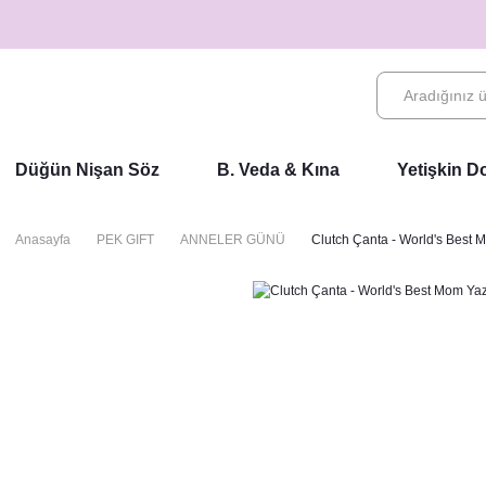
Düğün Nişan Söz
B. Veda & Kına
Yetişkin 
Anasayfa
PEK GIFT
ANNELER GÜNÜ
Clutch Çanta - World's Best 