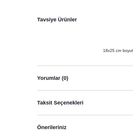
Tavsiye Ürünler
18x25 cm boyutla
Yorumlar (0)
Taksit Seçenekleri
Önerileriniz
World’s Best Mom Anneye Özel Kupa Bardak