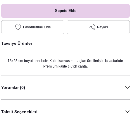
Sepete Ekle
Paylaş
Tavsiye Ürünler
18x25 cm boyutlarındadır. Kalın kanvas kumaştan üretilmiştir. İçi astarlıdır.
Premium kalite clutch çanta.
Yorumlar (0)
Taksit Seçenekleri
World’s Best Mom Anneye Özel Kupa Bardak