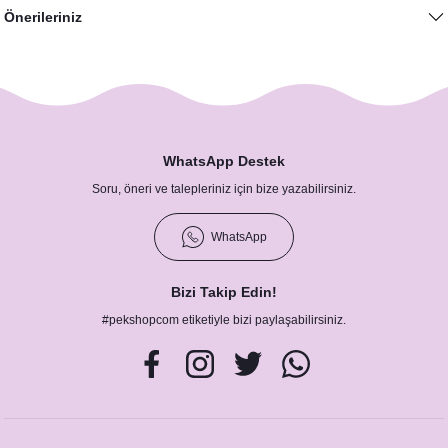
Önerileriniz
199,91 TL
WhatsApp Destek
Soru, öneri ve talepleriniz için bize yazabilirsiniz.
WhatsApp
Bizi Takip Edin!
#pekshopcom etiketiyle bizi paylaşabilirsiniz.
World’s Greatest Dad- Anneye Babaya Özel Kupa Bardak
275,00 TL