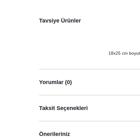
Tavsiye Ürünler
18x25 cm boyutla
Yorumlar (0)
Taksit Seçenekleri
Önerileriniz
World’s Best Mom Anneye Özel Kupa Bardak