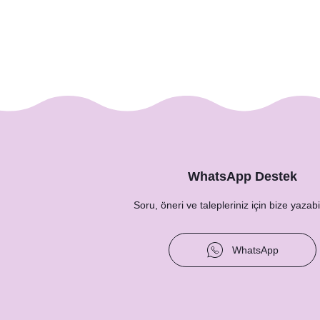
199,91 TL
WhatsApp Destek
Soru, öneri ve talepleriniz için bize yazabil
WhatsApp
World’s Greatest Dad- Anneye Babaya Özel Kupa 
275,00 TL