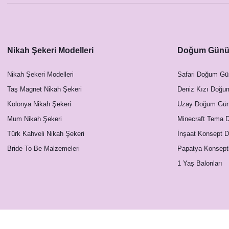
Nikah Şekeri Modelleri
Doğum Günü 
Nikah Şekeri Modelleri
Safari Doğum Gü
Taş Magnet Nikah Şekeri
Deniz Kızı Doğu
Kolonya Nikah Şekeri
Uzay Doğum Günü
Mum Nikah Şekeri
Minecraft Tema 
Türk Kahveli Nikah Şekeri
İnşaat Konsept 
Bride To Be Malzemeleri
Papatya Konsept
1 Yaş Balonları
World's Best Mom Anneye Özel Kupa Bardak
199,91 TL