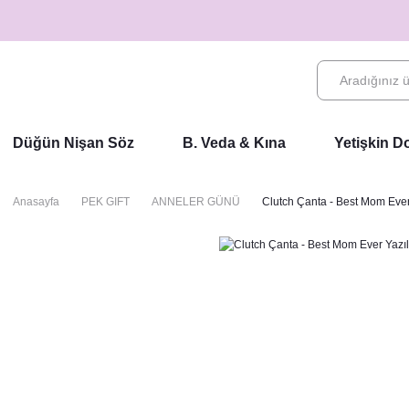
Düğün Nişan Söz
B. Veda & Kına
Yetişkin 
Anasayfa
PEK GIFT
ANNELER GÜNÜ
Clutch Çanta - Best Mom Ever